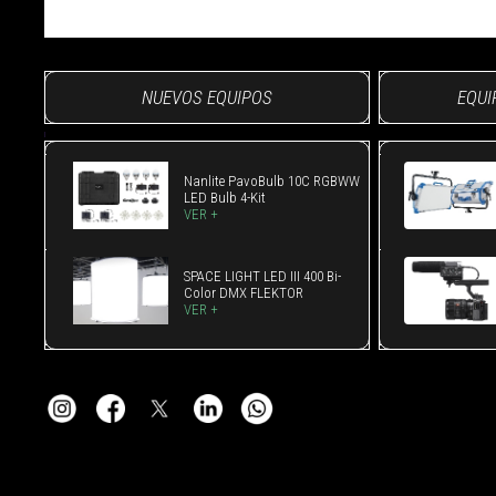
NUEVOS EQUIPOS
EQUI
Nanlite PavoBulb 10C RGBWW
LED Bulb 4-Kit
VER +
SPACE LIGHT LED III 400 Bi-
Color DMX FLEKTOR
VER +