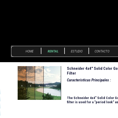
HOME
RENTAL
ESTUDIO
CONTACTO
Schneider 4x4" Solid Color Go
Filter
Caracteristicas Principales :
The
Schneider 4x4" Solid Color G
filter
is used for a "period look" a